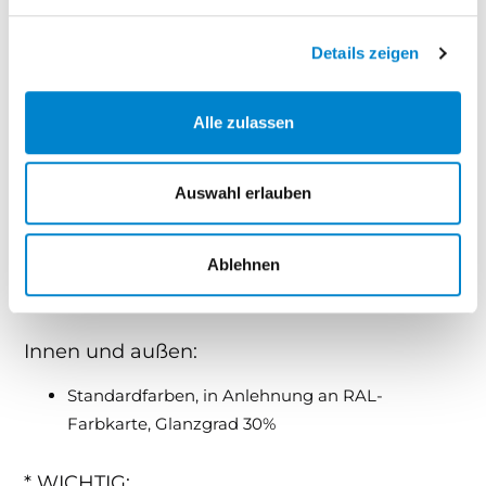
Verglasungen (Optional)
Verglasungselemente mit DURATEC Kunststoff-
Details zeigen
Einfachscheiben 3 mm
Alle zulassen
Verglasungsrahmen aus Kunststoff,
standardmäßig weiß:
Auswahl erlauben
optional in Farbe des Gerätehauses oder in RAL
nach Wahl gegen Mehrpreis möglich
Ablehnen
Oberflächenbeschichtung
Innen und außen:
Standardfarben, in Anlehnung an RAL-
Farbkarte, Glanzgrad 30%
* WICHTIG: