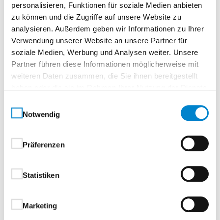
Dach
personalisieren, Funktionen für soziale Medien anbieten
zu können und die Zugriffe auf unsere Website zu
Anbauteile Dach und Dachbleche aus Stahl
analysieren. Außerdem geben wir Informationen zu Ihrer
Dachbleche gesickt
Verwendung unserer Website an unsere Partner für
Anbauteile Dach und Dachbleche aus
soziale Medien, Werbung und Analysen weiter. Unsere
verzinktem Material
Partner führen diese Informationen möglicherweise mit
Regenrinne mit 2 Wasserabläufen
weiteren Daten zusammen, die Sie ihnen bereitgestellt
haben oder die sie im Rahmen Ihrer Nutzung der Dienste
Beschläge und Schließmittel
gesammelt haben.
Einwilligungsauswahl
Notwendig
Tür- bzw. Gangflügel mit Einsteckschloss PZ-
gelocht, Profilzylinder mit 3 Schlüsseln
Schwarze Kunststoff-Drückergarnitur, PZ- und
Präferenzen
BB- verwendbar
Standflügel der 2-flügligen Tür mit Kantriegel
Statistiken
Türfeststeller mit Gasdruckfeder (bei 2‑flügliger
Tür 2 Stück)
Marketing