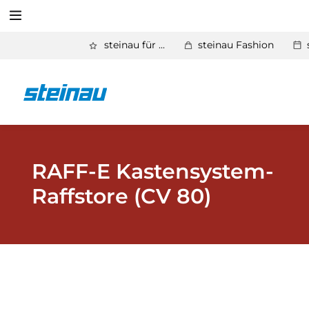
Suchen
steinau für ...
steinau Fashion
Zurück
Produkte
Suchen
Basic Aktionen 2026
Türen & Zargen
RAFF-E Kastensystem-
Raffstore (CV 80)
Tore
Industrie, Gewerbe, Öffentliche Hand
Antriebe
Stauraum­systeme