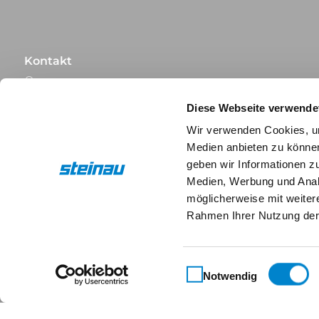
Kontakt
Steinau KG
Im Ohl 14b
Diese Webseite verwende
59757 Arnsberg
Wir verwenden Cookies, um
+49 2932 4906-9000
Medien anbieten zu können
info@steinau.com
geben wir Informationen z
Medien, Werbung und Analy
möglicherweise mit weiter
Rahmen Ihrer Nutzung der
Social-Media
Einwilligungsauswahl
Notwendig