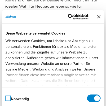
Aufwand direkt auf der Baustelle und macht ihn zur
idealen Wahl für Neubauten ebenso wie für
Sanierungen.
System:
Der robuste Kasten besteht je nach Ausführung aus
Diese Webseite verwendet Cookies
rollgeformtem 1,2 mm oder gekantetem 2 mm
Aluminium. Die Oberfläche ist pulverbeschichtet und
Wir verwenden Cookies, um Inhalte und Anzeigen zu
personalisieren, Funktionen für soziale Medien anbieten
einbrennlackiert, wodurch sie besonders
zu können und die Zugriffe auf unsere Website zu
witterungsbeständig und langlebig wird. Druckguss-
analysieren. Außerdem geben wir Informationen zu Ihrer
Endkappen und eine verzinkte Oberschiene sorgen
Verwendung unserer Website an unsere Partner für
für zusätzliche Stabilität. Der Kasten ist in
soziale Medien, Werbung und Analysen weiter. Unsere
verschiedenen Größen und Farben verfügbar, sodass
Partner führen diese Informationen möglicherweise mit
er sich optisch nahtlos in jedes Gebäude integrieren
weiteren Daten zusammen, die Sie ihnen bereitgestellt
lässt.
haben oder die sie im Rahmen Ihrer Nutzung der Dienste
gesammelt haben.
Lamellen:
Einwilligungsauswahl
Notwendig
Die zweiteiligen Führungsschienen aus
stranggepresstem Aluminium sind farblich auf den