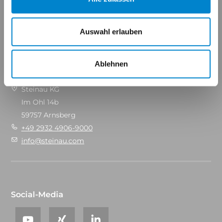
Maßgeschneidert für Ihren Erfolg.
Auswahl erlauben
Ablehnen
Kontakt
Steinau KG
Im Ohl 14b
59757 Arnsberg
+49 2932 4906-9000
info@steinau.com
Social-Media