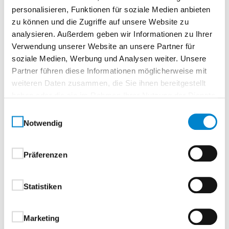
personalisieren, Funktionen für soziale Medien anbieten
Technische Daten:
zu können und die Zugriffe auf unsere Website zu
analysieren. Außerdem geben wir Informationen zu Ihrer
Form: rund
Verwendung unserer Website an unsere Partner für
Funktion: ohne Schlüsselrosette
soziale Medien, Werbung und Analysen weiter. Unsere
Hochhaltefeder: 1
Partner führen diese Informationen möglicherweise mit
Standardtürstärke minimum: 38 mm
weiteren Daten zusammen, die Sie ihnen bereitgestellt
Standardtürstärke maximum: 48 mm
haben oder die sie im Rahmen Ihrer Nutzung der Dienste
Gebrauchskategorie: GK3
gesammelt haben.
Einwilligungsauswahl
Grifflänge: 135 mm
Notwendig
Stärke: 10 mm
Abmessung Griff: Ø 19 mm
Präferenzen
Konstruktion: 3-teilige Rosette
Rosettendurchmesser: 52 mm
DIN 1906 - Dauerhaftigkeit: Klasse 7
Statistiken
DIN 1906 - Ausführungsart: B (mit
Federvorspannung)
Marketing
DIN 1906 - Korrosionsbeständigkeit: Klasse 3