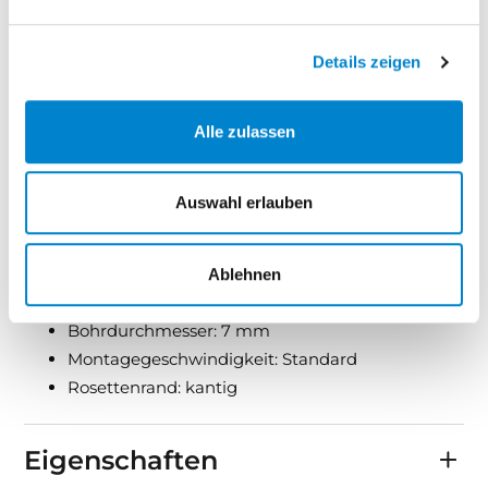
DIN 1906 - Sicherheit: Klasse 0
Hochhaltefeder: Ja
Details zeigen
Standardbefestigungsschrauben: 2 x M4 x 43
mm, 2 x M4 x 50 mm
Stütznocken: Ja
Alle zulassen
Vierkantstift exzentrisch gebohrt: 8x8 mm
Standardtürstärke minimum: 38 mm
Auswahl erlauben
Standardtürstärke maximum: 48 mm
Abmessung Griff: Ø 19 mm
Stärke: 10 mm
Ablehnen
Festdrehbar gelagert: Ja
Bohrdurchmesser: 7 mm
Montagegeschwindigkeit: Standard
Rosettenrand: kantig
Eigenschaften