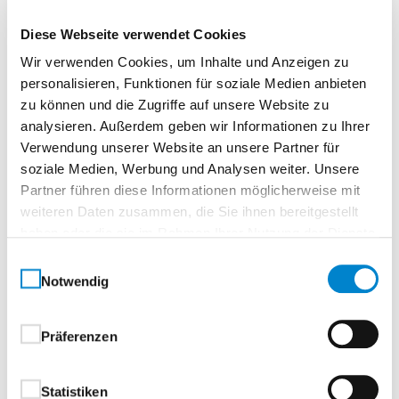
®
Sueno 2 Durat
Diese Webseite verwendet Cookies
Wir verwenden Cookies, um Inhalte und Anzeigen zu
Normtür, rundTürelement, Vollspanplatte
personalisieren, Funktionen für soziale Medien anbieten
zu können und die Zugriffe auf unsere Website zu
Sueno – Arrangement mit Licht und
analysieren. Außerdem geben wir Informationen zu Ihrer
DesignMaximales Licht. Harmonisches Gesamtbild.
Verwendung unserer Website an unsere Partner für
Die Sueno Serie bringt Licht in Ihre Räume – und das,
soziale Medien, Werbung und Analysen weiter. Unsere
ohne Kompromisse beim Design einzugehen.
Partner führen diese Informationen möglicherweise mit
Großzügige Glaseinsätze sorgen für ein Höchstmaß
weiteren Daten zusammen, die Sie ihnen bereitgestellt
an Transparenz und Helligkeit, während die klare
haben oder die sie im Rahmen Ihrer Nutzung der Dienste
Formensprache der Linien Signum und Versio
gesammelt haben.
Einwilligungsauswahl
erhalten bleibt.Denn Sueno folgt derselben
Notwendig
Geometrie wie die geschlossenen Türvarianten – für
ein durchgängiges, stimmiges Türkonzept in Ihrem
Präferenzen
Zuhause oder Objektbereich.
Ihre Vorteile auf einen Blick:
Statistiken