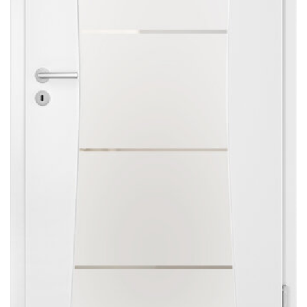
Sonnen- und Insektenschutz
Hochwasser­schutz
Dachboden­treppen