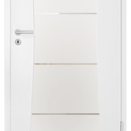
Sonnen- und Insektenschutz
Hochwasser­schutz
Dachboden­treppen