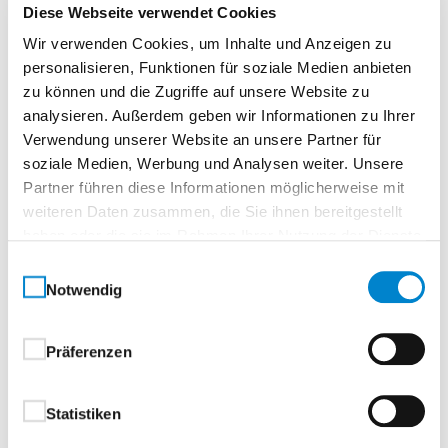
Diese Webseite verwendet Cookies
Sueno Versio
Wir verwenden Cookies, um Inhalte und Anzeigen zu
personalisieren, Funktionen für soziale Medien anbieten
Normtür, eckigTürelement, Vollspanplatte
zu können und die Zugriffe auf unsere Website zu
analysieren. Außerdem geben wir Informationen zu Ihrer
Die Sueno Serie bringt Licht in Ihre Räume – und das,
Verwendung unserer Website an unsere Partner für
ohne Kompromisse beim Design einzugehen.
soziale Medien, Werbung und Analysen weiter. Unsere
Großzügige Glaseinsätze sorgen für ein Höchstmaß
Partner führen diese Informationen möglicherweise mit
an Transparenz und Helligkeit, während die klare
weiteren Daten zusammen, die Sie ihnen bereitgestellt
Formensprache der Linien Signum und Versio
haben oder die sie im Rahmen Ihrer Nutzung der Dienste
erhalten bleibt.Denn Sueno folgt derselben
gesammelt haben.
Einwilligungsauswahl
Geometrie wie die geschlossenen Türvarianten – für
Notwendig
ein durchgängiges, stimmiges Türkonzept in Ihrem
Zuhause oder Objektbereich.
Präferenzen
Ihre Vorteile auf einen Blick:
Statistiken
Große Glaseinsätze für maximale Lichtausbeute