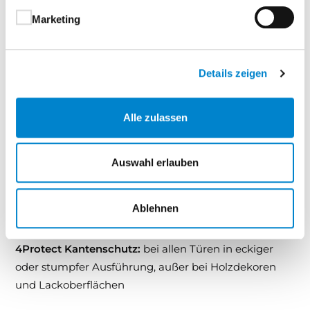
Designgleichheit mit Signum und Versio – für
Marketing
architektonische Kontinuität
Harmonische Integration in moderne Wohn-
und Arbeitswelten
Details zeigen
Lichtdurchflutete Räume ohne Verzicht auf Stil
Alle zulassen
Sueno ist die ideale Lösung für alle, die Helligkeit,
Transparenz und gestalterische Einheit miteinander
verbinden möchten.
Auswahl erlauben
Türblatt:
mit eckiger Türkante, optional runde oder
Ablehnen
stumpfe Türkante, siehe Ausstattung und Zubehör
4Protect Kantenschutz:
bei allen Türen in eckiger
oder stumpfer Ausführung, außer bei Holzdekoren
und Lackoberflächen