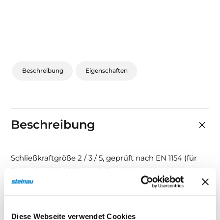
Sonnen- und Insektenschutz
Hochwasser­schutz
Dachboden­treppen
Beschreibung
Eigenschaften
Beschreibung
Schließkraftgröße 2 / 3 / 5, geprüft nach EN 1154 (für
Türbreiten bis 1.250 mm). Durch Umsetzen des
Türschließers einstellbar. Endschlag und
Schließgeschwindigkeit seitlich stufenlos einstellbar.
Öffnungsdämpfung konstant. Gleiche Ausführung für
Diese Webseite verwendet Cookies