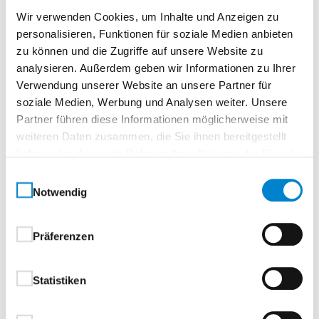
DIN-L/R. Bautiefe nur 41 mm. Gewicht: 1.320 g. Max.
Wir verwenden Cookies, um Inhalte und Anzeigen zu
Türöffnungswinkel: 180°
personalisieren, Funktionen für soziale Medien anbieten
Mit nur zwei Grundkörpern bedient das
zu können und die Zugriffe auf unsere Website zu
analysieren. Außerdem geben wir Informationen zu Ihrer
Türschließer-Portfolio jede Türdimension
Verwendung unserer Website an unsere Partner für
Edelstahlcover umschließt den
soziale Medien, Werbung und Analysen weiter. Unsere
Aluminiumkorpus mit der Kraft des Federstahls
Partner führen diese Informationen möglicherweise mit
und verdeckt so alle Einstellparameter sicher
weiteren Daten zusammen, die Sie ihnen bereitgestellt
gegen unbefugten Zugriff
haben oder die sie im Rahmen Ihrer Nutzung der Dienste
Einfache, hochpräzise und dauerhaft sichere
gesammelt haben.
Einwilligungsauswahl
Justierung aller Parameter des Schließvorgangs
Notwendig
mit einem handelsüblichen Inbusschlüssel
Optionale Edelstahlabdeckung für den
Türschließer
Präferenzen
Intelligente Konstruktion und bewusster
Materialeinsatz tragen wesentlich zur Schonung
Statistiken
der Ressourcen bei
Bandseite: Normalmontage auf dem Türblatt.