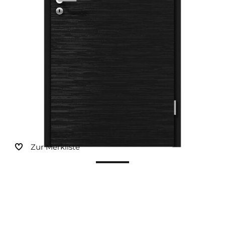
Sonnen- und Insektenschutz
Hochwasser­schutz
Dachboden­treppen
Zur Merkliste