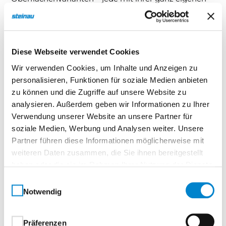
Stärke – machen Versio zu einer Serie mit
Charakter:Ultramatt mit Anti-Fingerprint-Effekt – für
eine dauerhaft saubere OptikStrukturiert mit edler
Licht- und Schattenwirkung – für besondere
Diese Webseite verwendet Cookies
TiefenwirkungCotton like mit besonders feiner
Wir verwenden Cookies, um Inhalte und Anzeigen zu
Linienführung – für eine elegante, samtige
personalisieren, Funktionen für soziale Medien anbieten
HaptikEgal für welche Variante Sie sich entscheiden –
zu können und die Zugriffe auf unsere Website zu
alle Versio Oberflächen sind hochwertig verarbeitet,
analysieren. Außerdem geben wir Informationen zu Ihrer
Verwendung unserer Website an unsere Partner für
robust und äußerst pflegeleicht.
soziale Medien, Werbung und Analysen weiter. Unsere
Partner führen diese Informationen möglicherweise mit
Ihre Vorteile auf einen Blick:
weiteren Daten zusammen, die Sie ihnen bereitgestellt
Anti-Fingerprint bei Ultramatt – ideal für den
haben oder die sie im Rahmen Ihrer Nutzung der Dienste
Alltag
gesammelt haben.
Einwilligungsauswahl
Strukturierte Oberfläche – mit raffiniertem
Notwendig
Lichtspiel
Cotton like – mit feiner, eleganter Linienstruktur
Präferenzen