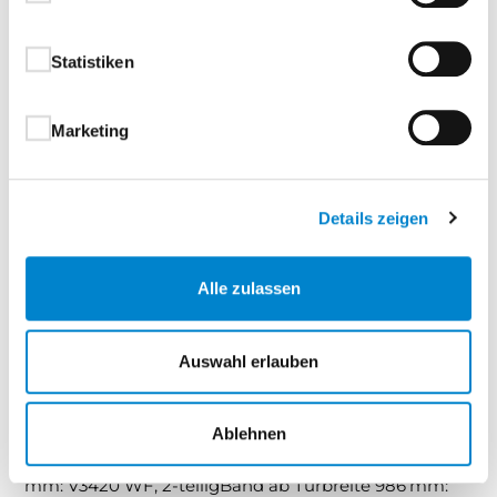
Hochwertige Qualität – langlebig und
pflegeleicht
Statistiken
Versio steht für ein durchdachtes Türenkonzept, das
Marketing
Designvielfalt, Funktionalität und
Oberflächenkompetenz auf den Punkt bringt.
Details zeigen
Türblatt:
mit eckiger Türkante, optional mit
Rundkante als Versio Ultramatt und Versio Cotton like
oder stumpfer Türkante, siehe Ausstattung und
Alle zulassen
Zubehör
Auswahl erlauben
4Protect Kantenschutz:
bei allen Türen in eckiger
oder stumpfer AusführungZargemit runder Kante
Ablehnen
Bänder:
Bandfarbe vernickeltBand bis Türbreite 985
mm: V3420 WF, 2-teiligBand ab Türbreite 986 mm: