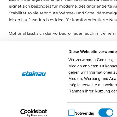
eignet sich besonders für moderne, designorientiert
Stabilität sowie sehr gute Wärme- und Schalldämmeigen
leisen Lauf, wodurch es ideal für komfortorientierte N
Optional lässt sich der Vorbaurollladen auch mit einem 
Bedienung:
Diese Webseite verwende
Die Bedienung erfolgt wahlweise komfortabel per
Elek
Wir verwenden Cookies, um
Schnur- oder Kurbelbedienung
. So lässt sich der Vorb
Medien anbieten zu können
geben wir Informationen z
Medien, Werbung und Analy
Ausführliche Produktbeschreibungen und passendes Zu
möglicherweise mit weiter
Rahmen Ihrer Nutzung der
Eigenschaften
Einwilligungsauswahl
Notwendig