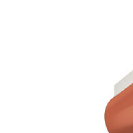
Sonnen- und Insektenschutz
Hochwasser­schutz
Dachboden­treppen