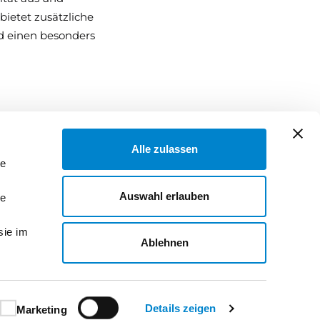
bietet zusätzliche
nd einen besonders
 per Gurt-,
Alle zulassen
le
Auswahl erlauben
le
amm.
sie im
Ablehnen
Details zeigen
Marketing