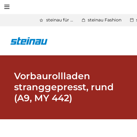
Suchen
steinau für ...
steinau Fashion
Zurück
Produkte
Suchen
Basic Aktionen 2026
Türen & Zargen
Vorbaurollladen
stranggepresst, rund
Tore
(A9, MY 442)
Industrie, Gewerbe, Öffentliche Hand
Antriebe
Stauraum­systeme