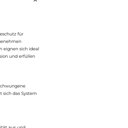
eschutz für
angenehmen
 eignen sich ideal
ion und erfüllen
geschwungene
t sich das System
ität aus und