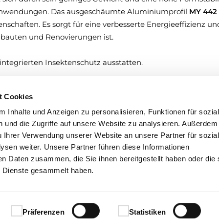
e Anwendungen. Das ausgeschäumte Aluminiumprofil
MY 442
schaften. Es sorgt für eine verbesserte Energieeffizienz u
eubauten und Renovierungen ist.
integrierten Insektenschutz ausstatten.
t Cookies
troantrieb
für maximale Leichtigkeit im Alltag oder
klassisch
 Inhalte und Anzeigen zu personalisieren, Funktionen für sozia
aurollladen individuell an Ihre Bedürfnisse anpassen.
 und die Zugriffe auf unsere Website zu analysieren. Außerdem
u Ihrer Verwendung unserer Website an unsere Partner für sozia
sen weiter. Unsere Partner führen diese Informationen
behör finden Sie in unserer Händlerpreisliste Vorbauprogr
en Daten zusammen, die Sie ihnen bereitgestellt haben oder die 
 Dienste gesammelt haben.
Präferenzen
Statistiken