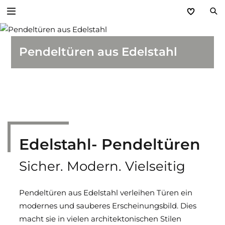
Zurück
Pendeltüren aus Edelstahl
Türen und Zargen für den Objektbau
Zargen und Durchblickfenster
Baustellenschutztür
Edelstahl- Pendeltüren
Spezialtüren
Sicher. Modern. Vielseitig
Rohrrahmenelemente
Multifunktionstüren
Pendeltüren aus Edelstahl verleihen Türen ein
modernes und sauberes Erscheinungsbild. Dies
Stahl- und Edelstahltüren STS / STU
macht sie in vielen architektonischen Stilen