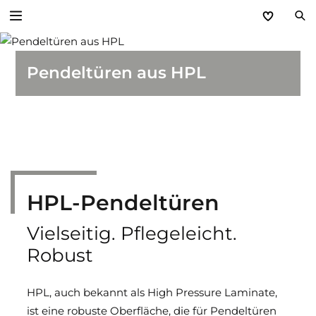
Zurück
Pendeltüren aus HPL
Türen und Zargen für den Objektbau
Zargen und Durchblickfenster
Baustellenschutztür
HPL-Pendeltüren
Spezialtüren
Vielseitig. Pflegeleicht.
Rohrrahmenelemente
Robust
Multifunktionstüren
HPL, auch bekannt als High Pressure Laminate,
Stahl- und Edelstahltüren STS / STU
ist eine robuste Oberfläche, die für Pendeltüren