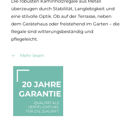
Die robusten Kaminholzregale aus Metall
überzeugen durch Stabilität, Langlebigkeit und
eine stilvolle Optik. Ob auf der Terrasse, neben
dem Gerätehaus oder freistehend im Garten – die
Regale sind witterungsbeständig und
pflegeleicht.
Dank verschiedener Stilrichtungen, Größen und
Mehr lesen
Farben lassen sich die Kaminholzregale von
steinau individuell an Ihre Wünsche und den
vorhandenen Platz anpassen. So entsteht Ihre
ganz persönliche Aufbewahrungslösung –
funktional, modern und hochwertig verarbeitet.
Setzen Sie auf langlebige Qualität und gestalten
Sie Ihr Kaminholzregal ganz nach Ihren
Vorstellungen – mit den vielseitigen Lösungen
von steinau.