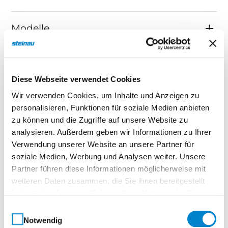
Modelle
9 Standartfarben und RAL nach
Wahl
Diese Webseite verwendet Cookies
Wir verwenden Cookies, um Inhalte und Anzeigen zu
personalisieren, Funktionen für soziale Medien anbieten
Größenübersicht
zu können und die Zugriffe auf unsere Website zu
analysieren. Außerdem geben wir Informationen zu Ihrer
Verwendung unserer Website an unsere Partner für
Zubehör
soziale Medien, Werbung und Analysen weiter. Unsere
Partner führen diese Informationen möglicherweise mit
weiteren Daten zusammen, die Sie ihnen bereitgestellt
haben oder die sie im Rahmen Ihrer Nutzung der Dienste
Downloads
gesammelt haben.
Einwilligungsauswahl
Notwendig