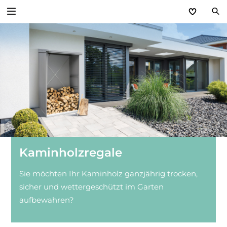
Zurück
Stauraum­systeme
steinau Gerätehäuser
Basic Gerätehäuser
Kaminholzregale
Kaminholzregale
Gartenboxen
Sie möchten Ihr Kaminholz ganzjährig trocken,
sicher und wettergeschützt im Garten
Zubehör
aufbewahren?