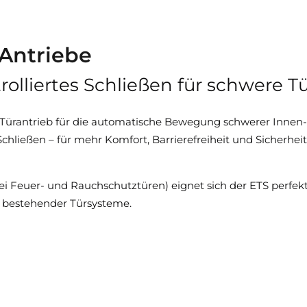
 Antriebe
olliertes Schließen für schwere T
er Türantrieb für die automatische Bewegung schwerer Innen
es Schließen – für mehr Komfort, Barrierefreiheit und Sicherhe
 bei Feuer- und Rauchschutztüren) eignet sich der ETS perfe
 bestehender Türsysteme.
sche Türbewegung
en und Schließen
n