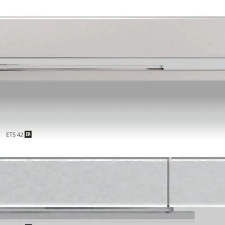
eignet
ien oder im privaten Bereich – der ETS Türantrieb sorgt 
ät, Sicherheit und Design.