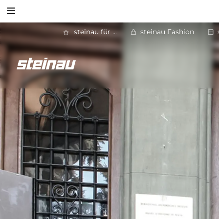
Suchen
steinau für ...
steinau Fashion
Zurück
Türtechnik
Suchen
Panikverschlüsse
Panikschlösser
Wohn­raum­be­schläge
Objekt­be­schläge
Tür­schließer­technik
ITM