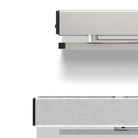
Für Neuinstallationen und Nachrüstungen ge
Hohe Belastbarkeit bis 400 kg Türgewicht
Ob in öffentlichen Gebäuden, Gewerbeimmobil
erfüllt höchste Anforderungen an Funktionalit