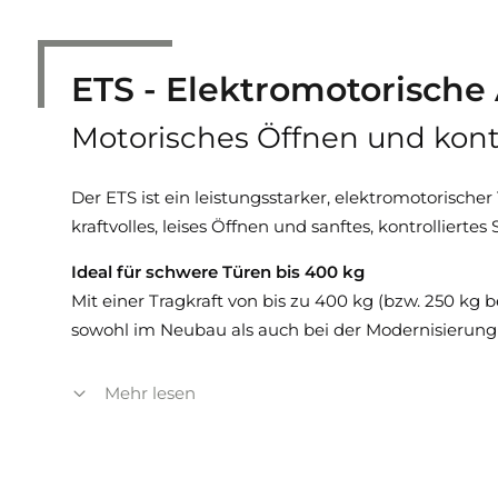
ETS - Elektromotorische
Motorisches Öffnen und kontr
Der ETS ist ein leistungsstarker, elektromotorisch
kraftvolles, leises Öffnen und sanftes, kontrolliert
Ideal für schwere Türen bis 400 kg
Mit einer Tragkraft von bis zu 400 kg (bzw. 250 kg
sowohl im Neubau als auch bei der Modernisierung
Ihre Vorteile mit dem ETS Türantrieb:
Mehr lesen
Elektromotorischer Türantrieb für automati
Geräuscharmer Betrieb für komfortables Öffn
Kompatibel mit Feuer- und Rauchschutztüre