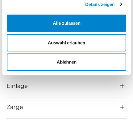
Typenübersicht
Details zeigen
Türblatt
Alle zulassen
Falz
Auswahl erlauben
Ablehnen
Kante und Schmalfläche
Einlage
Zarge