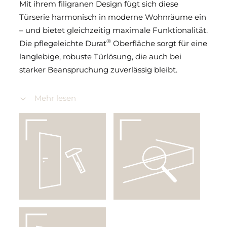
Mit ihrem filigranen Design fügt sich diese
Türserie harmonisch in moderne Wohnräume ein
– und bietet gleichzeitig maximale Funktionalität.
®
Die pflegeleichte Durat
Oberfläche sorgt für eine
langlebige, robuste Türlösung, die auch bei
starker Beanspruchung zuverlässig bleibt.
Ein besonderes Highlight sind die 4Protect-
Mehr lesen
Kanten: Sie sind stoß- und kratzunempfindlich
und runden das Türblatt nicht nur funktional,
sondern auch optisch hochwertig ab.
Farbvarianten der Cava Serie:
®
Durat
Weißlack Dekor (ähnlich RAL 9016) –
zeitlos, klar, elegant
®
Durat
Hygge grau – modern, weich und
skandinavisch inspiriert