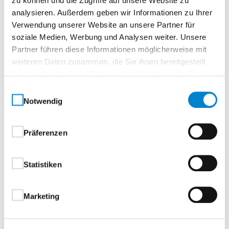
zu können und die Zugriffe auf unsere Website zu
Farben und Dekor
analysieren. Außerdem geben wir Informationen zu Ihrer
Verwendung unserer Website an unsere Partner für
soziale Medien, Werbung und Analysen weiter. Unsere
Türblatt Vergleichstabelle
Partner führen diese Informationen möglicherweise mit
weiteren Daten zusammen, die Sie ihnen bereitgestellt
haben oder die sie im Rahmen Ihrer Nutzung der Dienste
Zarge
gesammelt haben.
Einwilligungsauswahl
Notwendig
Cava
Präferenzen
Produktspezifikationen
Statistiken
Varianten
Marketing