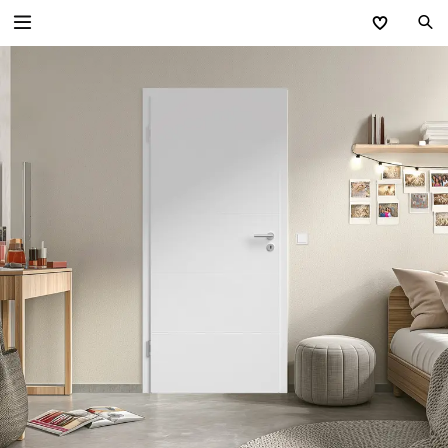
Zurück
Wohnraumtüren
Minimalistisch PREMIUM
Extravagant CONCEPT
Traditionell CLASSIC
Modern GANZGLASTÜREN
Stahl-Lofttüren
Technik Wohnraumtüren