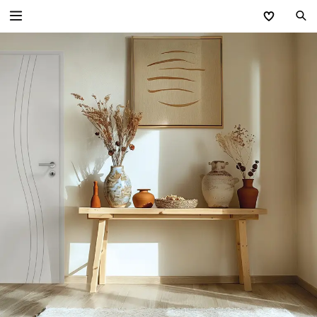
Zurück
Wohnraumtüren
Minimalistisch PREMIUM
Extravagant CONCEPT
Traditionell CLASSIC
Modern GANZGLASTÜREN
Stahl-Lofttüren
Technik Wohnraumtüren