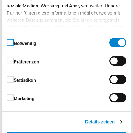
soziale Medien, Werbung und Analysen weiter. Unsere
Partner führen diese Informationen möglicherweise mit
Typenübersicht
weiteren Daten zusammen, die Sie ihnen bereitgestellt
haben oder die sie im Rahmen Ihrer Nutzung der Dienste
gesammelt haben.
Einwilligungsauswahl
Türblatt
Notwendig
Falz
Präferenzen
Statistiken
Kante und Schmalfläche
Marketing
Einlage
Details zeigen
Zarge