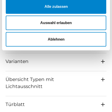
Alle zulassen
Signum Echtlack mit
Auswahl erlauben
Lichtausschnitt
Ablehnen
mit Lichtausschnitt
Varianten
Übersicht Typen mit
Lichtausschnitt
Türblatt