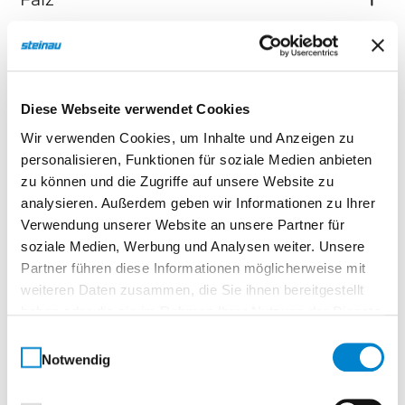
Kante und Schmalfläche
Diese Webseite verwendet Cookies
Einlage
Wir verwenden Cookies, um Inhalte und Anzeigen zu
personalisieren, Funktionen für soziale Medien anbieten
zu können und die Zugriffe auf unsere Website zu
Zarge
analysieren. Außerdem geben wir Informationen zu Ihrer
Verwendung unserer Website an unsere Partner für
soziale Medien, Werbung und Analysen weiter. Unsere
Türblatt Vergleichstabelle
Partner führen diese Informationen möglicherweise mit
weiteren Daten zusammen, die Sie ihnen bereitgestellt
haben oder die sie im Rahmen Ihrer Nutzung der Dienste
gesammelt haben.
Einwilligungsauswahl
Smart Echtlack
Notwendig