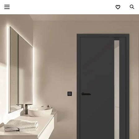
Zurück
Wohnraumtüren
Minimalistisch PREMIUM
Extravagant CONCEPT
Traditionell CLASSIC
Modern GANZGLASTÜREN
Stahl-Lofttüren
Technik Wohnraumtüren