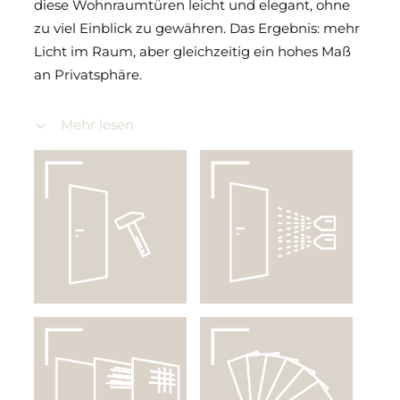
diese Wohnraumtüren leicht und elegant, ohne
zu viel Einblick zu gewähren. Das Ergebnis: mehr
Licht im Raum, aber gleichzeitig ein hohes Maß
an Privatsphäre.
Die durchdachte Gestaltung der Glaselemente
Mehr lesen
verleiht der Tür eine klare, reduzierte Optik, die
sich ideal in moderne Einrichtungsstile einfügt –
von skandinavisch bis urban. Die Smart Serie
überzeugt so mit einem raffinierten
Zusammenspiel von Transparenz und
Zurückhaltung.