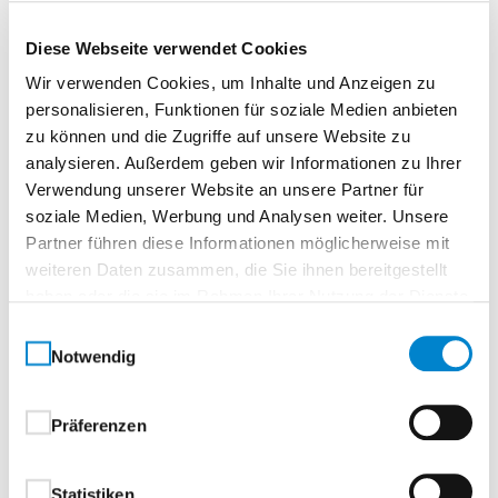
Türblatt
Diese Webseite verwendet Cookies
Wir verwenden Cookies, um Inhalte und Anzeigen zu
Falz
personalisieren, Funktionen für soziale Medien anbieten
zu können und die Zugriffe auf unsere Website zu
analysieren. Außerdem geben wir Informationen zu Ihrer
Kante und Schmalfläche
Verwendung unserer Website an unsere Partner für
soziale Medien, Werbung und Analysen weiter. Unsere
Partner führen diese Informationen möglicherweise mit
Einlage
weiteren Daten zusammen, die Sie ihnen bereitgestellt
haben oder die sie im Rahmen Ihrer Nutzung der Dienste
gesammelt haben.
Zarge
Einwilligungsauswahl
Notwendig
Türblatt Vergleichstabelle
Präferenzen
Statistiken