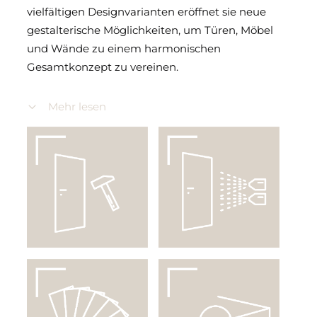
vielfältigen Designvarianten eröffnet sie neue
Technik Glastüren
gestalterische Möglichkeiten, um Türen, Möbel
und Wände zu einem harmonischen
Gesamtkonzept zu vereinen.
Die Wohnraumtüren im Landhausstil
Mehr lesen
überzeugen durch fein ausgearbeitete Details,
warme Farbtöne und traditionelle
Formensprache – ideal für alle, die Wert auf
stilvolle Einrichtung und bleibende Werte legen.
Ob modern interpretiert oder klassisch
umgesetzt: Landhaus Türen schaffen
Atmosphäre, Charakter und eine hochwertige
Verbindung von Architektur und Einrichtung.