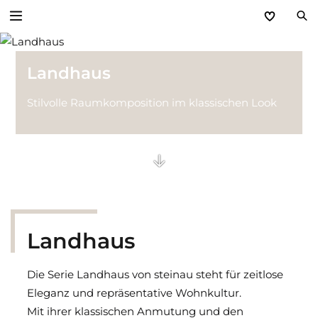
Zurück
Landhaus
Wohnraumtüren
Stilvolle Raumkomposition im klassischen Look
Minimalistisch PREMIUM
Extravagant CONCEPT
Traditionell CLASSIC
Modern GANZGLASTÜREN
Landhaus
Stahl-Lofttüren
Die Serie Landhaus von steinau steht für zeitlose
Eleganz und repräsentative Wohnkultur.
Technik Wohnraumtüren
Mit ihrer klassischen Anmutung und den