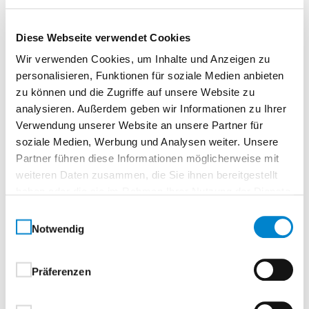
Diese Webseite verwendet Cookies
Wir verwenden Cookies, um Inhalte und Anzeigen zu
personalisieren, Funktionen für soziale Medien anbieten
Jetzt kostenlos
zu können und die Zugriffe auf unsere Website zu
herunterladen
analysieren. Außerdem geben wir Informationen zu Ihrer
Verwendung unserer Website an unsere Partner für
Ihr digitaler Begleiter für die Fußball-
soziale Medien, Werbung und Analysen weiter. Unsere
Weltmeisterschaft 2026.
Partner führen diese Informationen möglicherweise mit
weiteren Daten zusammen, die Sie ihnen bereitgestellt
haben oder die sie im Rahmen Ihrer Nutzung der Dienste
gesammelt haben.
Einwilligungsauswahl
Notwendig
Präferenzen