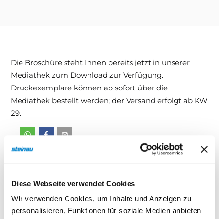
Downloads & Medien
DoP
Die Broschüre steht Ihnen bereits jetzt in unserer
Mediathek zum Download zur Verfügung.
Druckexemplare können ab sofort über die
Mediathek bestellt werden; der Versand erfolgt ab KW
29.
Downloads
Diese Webseite verwendet Cookies
Informieren Sie sich jetzt – klicken Sie auf eine
Wir verwenden Cookies, um Inhalte und Anzeigen zu
Broschüre für weiterführende Details.
personalisieren, Funktionen für soziale Medien anbieten