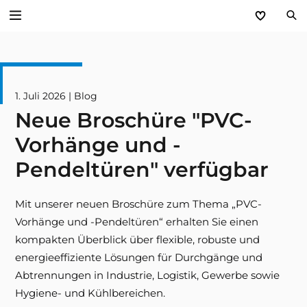
Zurück
Service
1. Juli 2026 | Blog
Neue Broschüre "PVC-
Aktuelles
Vorhänge und -
Händlerforum
Pendeltüren" verfügbar
KfW-Förderung
Mit unserer neuen Broschüre zum Thema „PVC-
Vorhänge und -Pendeltüren“ erhalten Sie einen
Programme
kompakten Überblick über flexible, robuste und
energieeffiziente Lösungen für Durchgänge und
Prospektanforderung
Abtrennungen in Industrie, Logistik, Gewerbe sowie
Hygiene- und Kühlbereichen.
steinau Akademie