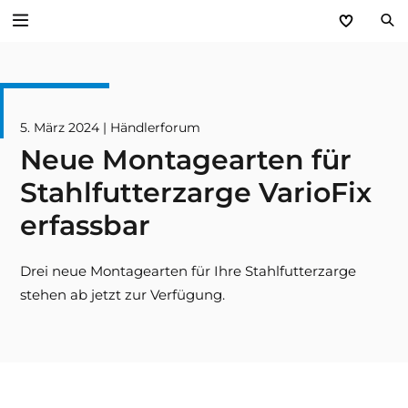
Zurück
Service
5. März 2024 | Händlerforum
Neue Montagearten für
Aktuelles
Stahlfutterzarge VarioFix
Händlerforum
erfassbar
KfW-Förderung
Drei neue Montagearten für Ihre Stahlfutterzarge
stehen ab jetzt zur Verfügung.
Programme
Prospektanforderung
steinau Akademie