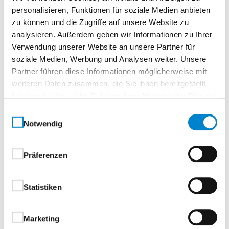
personalisieren, Funktionen für soziale Medien anbieten
Lacuna 70 LA3*
Lacuna 32 3LA*
zu können und die Zugriffe auf unsere Website zu
analysieren. Außerdem geben wir Informationen zu Ihrer
Lacuna 80
Lacuna 22
Verwendung unserer Website an unsere Partner für
soziale Medien, Werbung und Analysen weiter. Unsere
Lacuna 80 LA
Lacuna 22 2LA
Partner führen diese Informationen möglicherweise mit
weiteren Daten zusammen, die Sie ihnen bereitgestellt
haben oder die sie im Rahmen Ihrer Nutzung der Dienste
gesammelt haben.
Einwilligungsauswahl
Bitte berücksichtigen Sie die Anpassungen bei Ihren
Notwendig
Kalkulationen.
Wir freuen uns auf eine weitere erfolgreiche
Zusammenarbeit.
Präferenzen
Statistiken
Downloads
Marketing