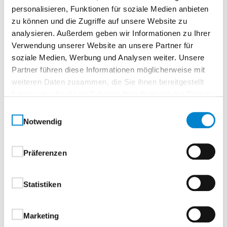
personalisieren, Funktionen für soziale Medien anbieten
10
zu können und die Zugriffe auf unsere Website zu
analysieren. Außerdem geben wir Informationen zu Ihrer
Ort
Verwendung unserer Website an unsere Partner für
soziale Medien, Werbung und Analysen weiter. Unsere
Online Veranstaltung
Partner führen diese Informationen möglicherweise mit
Dieser Termin findet digital statt, Online-Seminar
weiteren Daten zusammen, die Sie ihnen bereitgestellt
haben oder die sie im Rahmen Ihrer Nutzung der Dienste
Seminarpreis
gesammelt haben.
Einwilligungsauswahl
€ 75,00
Notwendig
steinau übernimmt
€ 75,00
Präferenzen
Ihr Anteil
€ 0,00
Statistiken
Qualifikationsmöglichkeit zum:
Marketing
Fachverkäufer