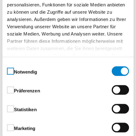
420-26-1116-1
personalisieren, Funktionen für soziale Medien anbieten
Datum
zu können und die Zugriffe auf unsere Website zu
16.10.2026
analysieren. Außerdem geben wir Informationen zu Ihrer
Zeit
Verwendung unserer Website an unsere Partner für
07:00–14:00 Uhr
soziale Medien, Werbung und Analysen weiter. Unsere
Freie Plätze
Partner führen diese Informationen möglicherweise mit
weiteren Daten zusammen, die Sie ihnen bereitgestellt
10
haben oder die sie im Rahmen Ihrer Nutzung der Dienste
gesammelt haben.
Einwilligungsauswahl
Ort
Notwendig
Seminarzentrum München
Gewerbering 9, 82140 Olching, Deutschland
Präferenzen
Anfahrt Seminarzentrum München
Statistiken
Seminarpreis
Marketing
€ 150,00