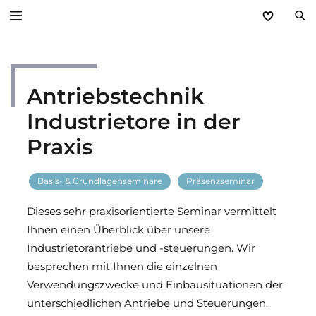
Zurück
Antriebstechnik
Service
Industrietore in der
Aktuelles
Praxis
Händlerforum
Basis- & Grundlagenseminare
Präsenzseminar
KfW-Förderung
Dieses sehr praxisorientierte Seminar vermittelt
Ihnen einen Überblick über unsere
Programme
Industrietorantriebe und -steuerungen. Wir
besprechen mit Ihnen die einzelnen
Prospektanforderung
Verwendungszwecke und Einbausituationen der
unterschiedlichen Antriebe und Steuerungen.
steinau Akademie