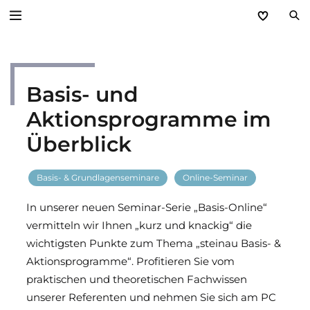
Zurück
Basis- und
Service
Aktionsprogramme im
Aktuelles
Überblick
Händlerforum
Basis- & Grundlagenseminare
Online-Seminar
KfW-Förderung
In unserer neuen Seminar-Serie „Basis-Online“
vermitteln wir Ihnen „kurz und knackig“ die
Programme
wichtigsten Punkte zum Thema „steinau Basis- &
Aktionsprogramme“. Profitieren Sie vom
Prospektanforderung
praktischen und theoretischen Fachwissen
unserer Referenten und nehmen Sie sich am PC
steinau Akademie