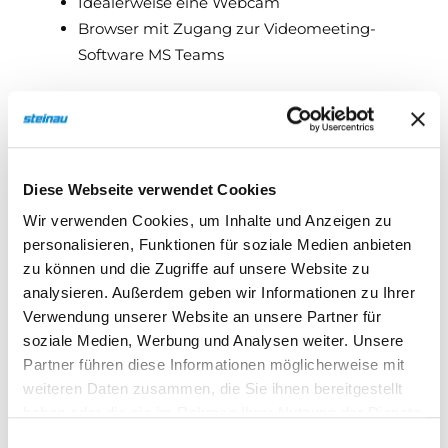
Idealerweise eine Webcam
Browser mit Zugang zur Videomeeting-
Software MS Teams
Seminarpaket
Zugang zum virtuellen Seminarraum sowie ein
digitales steinau Zertifikat.
Diese Webseite verwendet Cookies
Wir verwenden Cookies, um Inhalte und Anzeigen zu
personalisieren, Funktionen für soziale Medien anbieten
Referent:in
zu können und die Zugriffe auf unsere Website zu
analysieren. Außerdem geben wir Informationen zu Ihrer
Verwendung unserer Website an unsere Partner für
soziale Medien, Werbung und Analysen weiter. Unsere
Partner führen diese Informationen möglicherweise mit
weiteren Daten zusammen, die Sie ihnen bereitgestellt
haben oder die sie im Rahmen Ihrer Nutzung der Dienste
gesammelt haben.
Einwilligungsauswahl