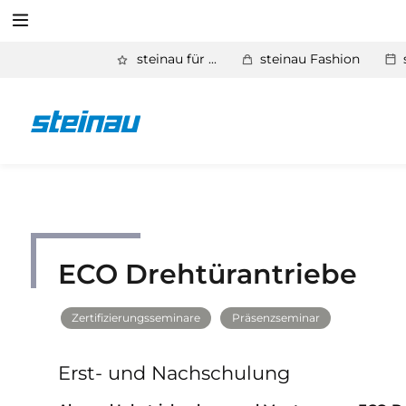
Suchen
steinau für ...
steinau Fashion
Zurück
Service
Suchen
Aktuelles
Händlerforum
KfW-Förderung
ECO Drehtürantriebe
Programme
Zertifizierungsseminare
Präsenzseminar
Prospektanforderung
Erst- und Nachschulung
steinau Akademie