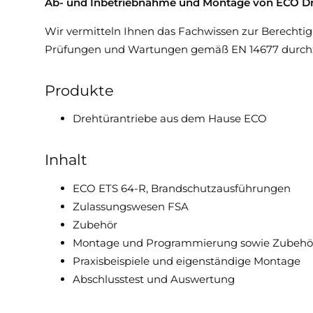
Ab- und Inbetriebnahme und Montage von ECO Dr
Downloads & Medien
Wir vermitteln Ihnen das Fachwissen zur Berechti
Prüfungen und Wartungen gemäß EN 14677 durchzufüh
DoP
Produkte
Drehtürantriebe aus dem Hause ECO
Inhalt
ECO ETS 64-R, Brandschutzausführungen
Zulassungswesen FSA
Zubehör
Montage und Programmierung sowie Zubeh
Praxisbeispiele und eigenständige Montage
Abschlusstest und Auswertung