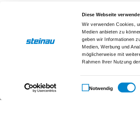
Diese Webseite verwende
Zertifizierungsseminare
Präsenzseminar
Wir verwenden Cookies, um
ECO Drehtürantriebe
Medien anbieten zu können
geben wir Informationen z
Datum: 13.11.2026
Ort: Olching
Seminarnu
Medien, Werbung und Analy
möglicherweise mit weiter
Rahmen Ihrer Nutzung der
Zurück zur Liste
Einwilligungsauswahl
Notwendig
Maßgeschneidert für 