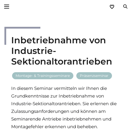
Zurück
Inbetriebnahme von
Service
Industrie-
Aktuelles
Sektionaltorantrieben
Händlerforum
Montage- & Trainingsseminare
Präsenzseminar
KfW-Förderung
In diesem Seminar vermitteln wir Ihnen die
Grundkenntnisse zur Inbetriebnahme von
Programme
Industrie-Sektionaltorantrieben. Sie erlernen die
Zulassungsanforderungen und können am
Prospektanforderung
Seminarende Antriebe inbetriebnehmen und
Montagefehler erkennen und beheben.
steinau Akademie