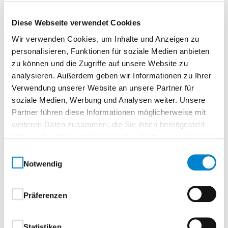
Diese Webseite verwendet Cookies
Wir verwenden Cookies, um Inhalte und Anzeigen zu
personalisieren, Funktionen für soziale Medien anbieten
zu können und die Zugriffe auf unsere Website zu
analysieren. Außerdem geben wir Informationen zu Ihrer
Verwendung unserer Website an unsere Partner für
soziale Medien, Werbung und Analysen weiter. Unsere
Partner führen diese Informationen möglicherweise mit
Alexandra Prinz
weiteren Daten zusammen, die Sie ihnen bereitgestellt
steinau KG
haben oder die sie im Rahmen Ihrer Nutzung der Dienste
gesammelt haben.
Einwilligungsauswahl
Seminarnummer
Notwendig
440-26-1130-2
Datum
Präferenzen
09.06.2026
Zeit
Statistiken
07:00–14:00 Uhr