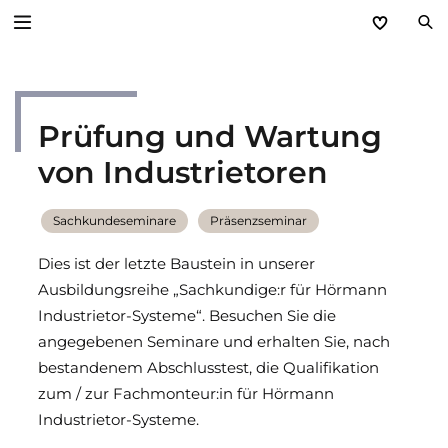
Zurück
Prüfung und Wartung
Service
von Industrietoren
Aktuelles
Sachkundeseminare
Präsenzseminar
Händlerforum
Dies ist der letzte Baustein in unserer
KfW-Förderung
Ausbildungsreihe „Sachkundige:r für Hörmann
Industrietor-Systeme“. Besuchen Sie die
Programme
angegebenen Seminare und erhalten Sie, nach
bestandenem Abschlusstest, die Qualifikation
Prospektanforderung
zum / zur Fachmonteur:in für Hörmann
Industrietor-Systeme.
steinau Akademie