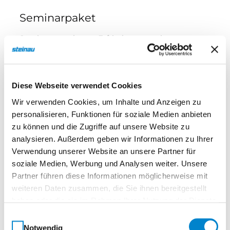
Seminarpaket
Seminarunterlagen, Erfrischungen, ein
Mittagessen sowie ein steinau Zertifikat.
Diese Webseite verwendet Cookies
Seminarnummer
410-26-1412-1
Wir verwenden Cookies, um Inhalte und Anzeigen zu
personalisieren, Funktionen für soziale Medien anbieten
Datum
zu können und die Zugriffe auf unsere Website zu
29.04.2026
analysieren. Außerdem geben wir Informationen zu Ihrer
Zeit
Verwendung unserer Website an unsere Partner für
06:00–15:00 Uhr
soziale Medien, Werbung und Analysen weiter. Unsere
Ort
Partner führen diese Informationen möglicherweise mit
weiteren Daten zusammen, die Sie ihnen bereitgestellt
Seminarzentrum Hamburg
haben oder die sie im Rahmen Ihrer Nutzung der Dienste
Storchenweg 13, Gewerbering Ost, 21217 Seevetal-
gesammelt haben.
Meckelfeld, Deutschland
Einwilligungsauswahl
Notwendig