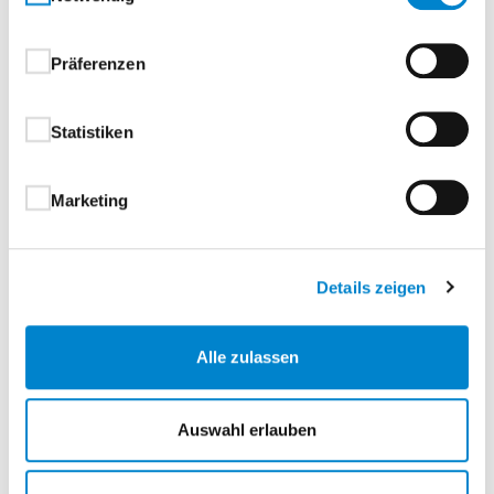
Anfahrt Seminarzentrum Hamburg
Präferenzen
Seminarpreis
Statistiken
€ 500,00
steinau übernimmt
€ 200,00
Marketing
Ihr Anteil
€ 300,00
Details zeigen
Veranstalter
steinau KG
Alle zulassen
Auswahl erlauben
Download Seminarbeschreibung