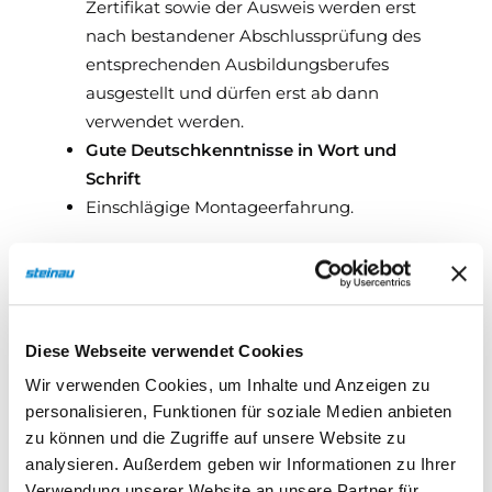
Zertifikat sowie der Ausweis werden erst
nach bestandener Abschlussprüfung des
entsprechenden Ausbildungsberufes
ausgestellt und dürfen erst ab dann
verwendet werden.
Gute Deutschkenntnisse in Wort und
Schrift
Einschlägige Montageerfahrung.
Seminarpaket
Seminarunterlagen, Erfrischungen, ein
Mittagessen sowie ein Zertifikat vom
Diese Webseite verwendet Cookies
Industrieverband ttz
(Gültigkeit 5 Jahre).
Wir verwenden Cookies, um Inhalte und Anzeigen zu
personalisieren, Funktionen für soziale Medien anbieten
zu können und die Zugriffe auf unsere Website zu
Seminarbegleitung
analysieren. Außerdem geben wir Informationen zu Ihrer
Verwendung unserer Website an unsere Partner für