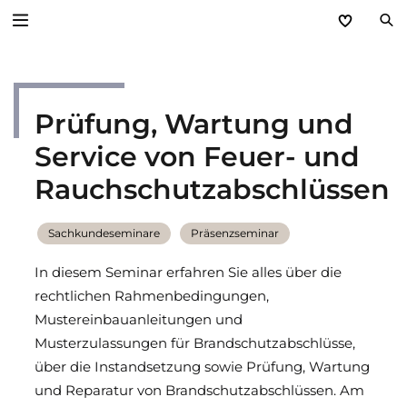
Zurück
Prüfung, Wartung und
Service
Service von Feuer- und
Aktuelles
Rauchschutzabschlüssen
Händlerforum
Sachkundeseminare
Präsenzseminar
KfW-Förderung
In diesem Seminar erfahren Sie alles über die
rechtlichen Rahmenbedingungen,
Programme
Mustereinbauanleitungen und
Musterzulassungen für Brandschutzabschlüsse,
Prospektanforderung
über die Instandsetzung sowie Prüfung, Wartung
und Reparatur von Brandschutzabschlüssen. Am
steinau Akademie