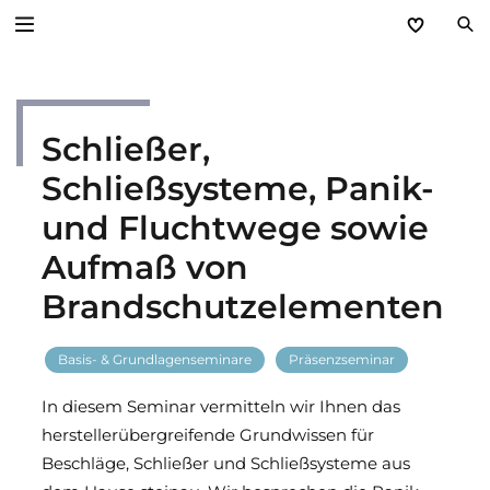
Zurück
Schließer,
Service
Schließsysteme, Panik-
Aktuelles
und Fluchtwege sowie
Händlerforum
Aufmaß von
Brandschutzelementen
KfW-Förderung
Programme
Basis- & Grundlagenseminare
Präsenzseminar
In diesem Seminar vermitteln wir Ihnen das
Prospektanforderung
herstellerübergreifende Grundwissen für
Beschläge, Schließer und Schließsysteme aus
steinau Akademie