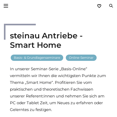
Zurück
steinau Antriebe -
Service
Smart Home
Aktuelles
Basis- & Grundlagenseminare
Online-Seminar
Händlerforum
In unserer Seminar-Serie „Basis-Online“
KfW-Förderung
vermitteln wir Ihnen die wichtigsten Punkte zum
Thema „Smart Home“. Profitieren Sie vom
Programme
praktischen und theoretischen Fachwissen
unserer Referent:innen und nehmen Sie sich am
Prospektanforderung
PC oder Tablet Zeit, um Neues zu erfahren oder
Gelerntes zu festigen.
steinau Akademie