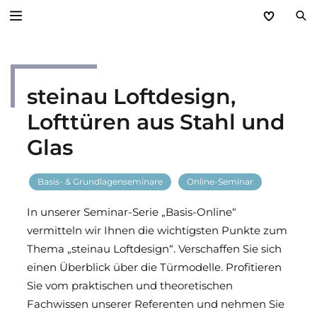
Zurück
steinau Loftdesign,
Service
Lofttüren aus Stahl und
Aktuelles
Glas
Händlerforum
Basis- & Grundlagenseminare
Online-Seminar
KfW-Förderung
In unserer Seminar-Serie „Basis-Online“
vermitteln wir Ihnen die wichtigsten Punkte zum
Programme
Thema „steinau Loftdesign“. Verschaffen Sie sich
einen Überblick über die Türmodelle. Profitieren
Prospektanforderung
Sie vom praktischen und theoretischen
Fachwissen unserer Referenten und nehmen Sie
steinau Akademie