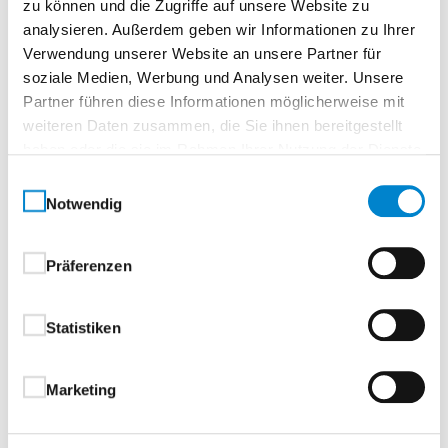
zu können und die Zugriffe auf unsere Website zu
steinau KG
analysieren. Außerdem geben wir Informationen zu Ihrer
Verwendung unserer Website an unsere Partner für
Seminarnummer
soziale Medien, Werbung und Analysen weiter. Unsere
Partner führen diese Informationen möglicherweise mit
610-26-1108-3V
weiteren Daten zusammen, die Sie ihnen bereitgestellt
Datum
haben oder die sie im Rahmen Ihrer Nutzung der Dienste
24.09.2026
gesammelt haben.
Zeit
Einwilligungsauswahl
Notwendig
07:00–08:30 Uhr
Freie Plätze
Präferenzen
10
Ort
Statistiken
Online Veranstaltung
Dieser Termin findet digital statt, Online-Seminar
Marketing
Seminarpreis