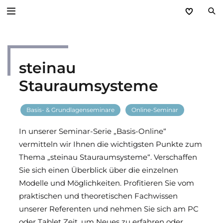
Zurück
steinau
Service
Stauraumsysteme
Aktuelles
Basis- & Grundlagenseminare
Online-Seminar
Händlerforum
In unserer Seminar-Serie „Basis-Online“
KfW-Förderung
vermitteln wir Ihnen die wichtigsten Punkte zum
Thema „steinau Stauraumsysteme“. Verschaffen
Programme
Sie sich einen Überblick über die einzelnen
Modelle und Möglichkeiten. Profitieren Sie vom
Prospektanforderung
praktischen und theoretischen Fachwissen
unserer Referenten und nehmen Sie sich am PC
steinau Akademie
oder Tablet Zeit, um Neues zu erfahren oder