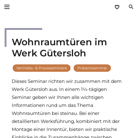
Zurück
Wohnraumtüren im
Service
Werk Gütersloh
Aktuelles
Vertriebs- & Praxisseminare
Präsenzseminar
Händlerforum
Dieses Seminar richten wir zusammen mit dem
KfW-Förderung
Werk Gütersloh aus. In einem 1½-tägigen
Seminar geben wir Ihnen alle wichtigen
Programme
Informationen rund um das Thema
Wohnraumtüren bei steinau. Bei einer
Prospektanforderung
detaillierten Werksführung, kombiniert mit der
Montage einer Innentür, bieten wir praktische
steinau Akademie
Einblicke in die Zusammenhänge zwischen