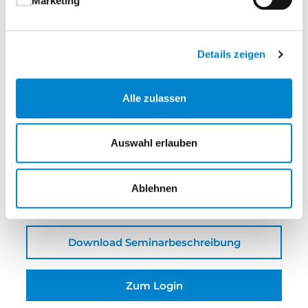
Marketing
steinau übernimmt
€ 160,00
Ihr Anteil
Details zeigen
€ 160,00
Alle zulassen
Qualifikationsmöglichkeit zum:
Fachverkäufer
Auswahl erlauben
Veranstalter
steinau KG
Ablehnen
Download Seminarbeschreibung
Zum Login