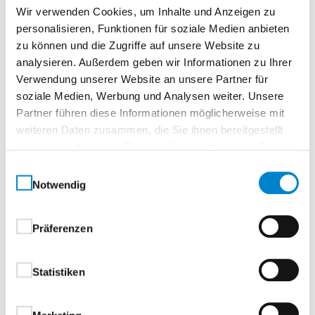
Wir verwenden Cookies, um Inhalte und Anzeigen zu
personalisieren, Funktionen für soziale Medien anbieten
zu können und die Zugriffe auf unsere Website zu
Wladislaw Putwil
analysieren. Außerdem geben wir Informationen zu Ihrer
steinau KG
Verwendung unserer Website an unsere Partner für
soziale Medien, Werbung und Analysen weiter. Unsere
Partner führen diese Informationen möglicherweise mit
Seminarnummer
weiteren Daten zusammen, die Sie ihnen bereitgestellt
450-26-1123-4
haben oder die sie im Rahmen Ihrer Nutzung der Dienste
Ort
gesammelt haben.
Einwilligungsauswahl
Werk Gütersloh
Notwendig
Osnabrücker Landstraße 139, 33335 Gütersloh,
Deutschland
Präferenzen
Anfahrt Werk Gütersloh
Statistiken
Seminarpreis
€ 320,00