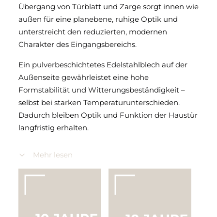
Übergang von Türblatt und Zarge sorgt innen wie
außen für eine planebene, ruhige Optik und
unterstreicht den reduzierten, modernen
Charakter des Eingangsbereichs.
Ein pulverbeschichtetes Edelstahlblech auf der
Außenseite gewährleistet eine hohe
Formstabilität und Witterungsbeständigkeit –
selbst bei starken Temperaturunterschieden.
Dadurch bleiben Optik und Funktion der Haustür
langfristig erhalten.
Dank sehr guter Wärme- und Schallschutzwerte
Mehr lesen
steigern die Elegance Plan Hybrid Haustüren den
Wohnkomfort spürbar und leisten einen
wichtigen Beitrag zu energieeffizientem Bauen.
Die serienmäßige RC3-Sicherheitsausstattung