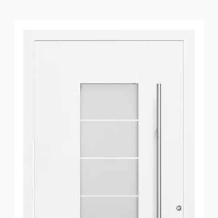
3 Sicherheit und
10-Jahre-
Sicherheitsversprechen
Schallschutz: Besonders hoher Schallschutz:
bis zu 36 dB (je nach Ausstattung)
Sehr gute Wärmedämmung: UD-Wert von
bis zu 0,78 W/(m²·k)
Große Designvielfalt: 16 Motiven,
20
Vorzugsfarben
und auf Wunsch RAL nach
Wahl.
Farbe Innen- und Außenansicht frei
wählbar
Hochwertige Ausstattung: Formschöne
Griffe und Drückergarnituren
Flexible Erweiterungen: Optionale
Zusatzausstattungen und smartes
Bedienzubehör