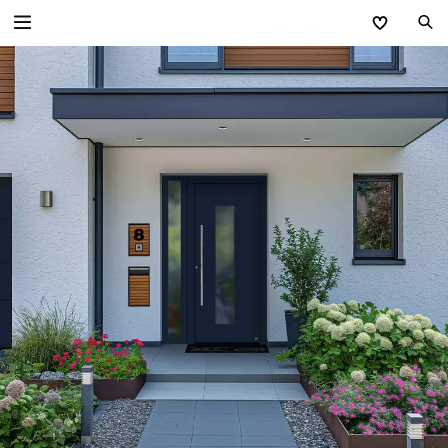
Zurück
Haustüren
Haustüren aus Aluminium
Haustüren aus Stahl
Haustüren aus Glas
Sicherheits­versprechen