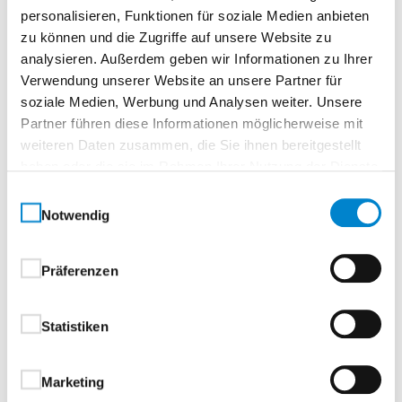
personalisieren, Funktionen für soziale Medien anbieten
10
zu können und die Zugriffe auf unsere Website zu
analysieren. Außerdem geben wir Informationen zu Ihrer
Ort
Verwendung unserer Website an unsere Partner für
soziale Medien, Werbung und Analysen weiter. Unsere
Online Veranstaltung
Partner führen diese Informationen möglicherweise mit
Dieser Termin findet digital statt, Online-Seminar
weiteren Daten zusammen, die Sie ihnen bereitgestellt
haben oder die sie im Rahmen Ihrer Nutzung der Dienste
Seminarpreis
gesammelt haben.
Einwilligungsauswahl
€ 75,00
Notwendig
steinau übernimmt
€ 75,00
Präferenzen
Ihr Anteil
€ 0,00
Statistiken
Qualifikationsmöglichkeit zum:
Marketing
Fachverkäufer