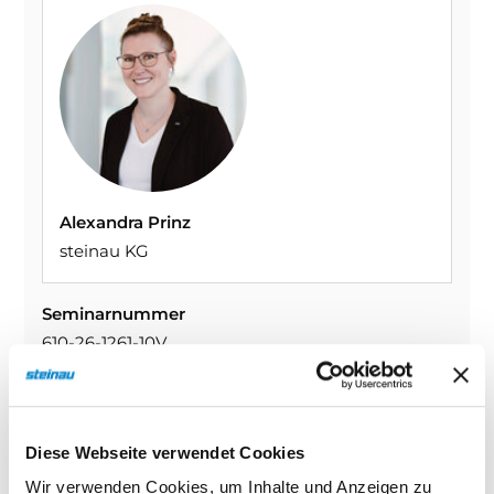
Alexandra Prinz
steinau KG
Seminarnummer
610-26-1261-10V
Datum
19.10.2026
Zeit
Diese Webseite verwendet Cookies
07:00–10:00 Uhr
Freie Plätze
Wir verwenden Cookies, um Inhalte und Anzeigen zu