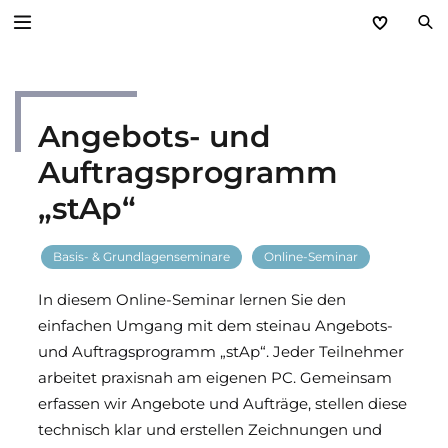
Zurück
Angebots- und
Service
Auftragsprogramm
Aktuelles
„stAp“
Händlerforum
Basis- & Grundlagenseminare
Online-Seminar
KfW-Förderung
In diesem Online-Seminar lernen Sie den
einfachen Umgang mit dem steinau Angebots-
Programme
und Auftragsprogramm „stAp“. Jeder Teilnehmer
arbeitet praxisnah am eigenen PC. Gemeinsam
Prospektanforderung
erfassen wir Angebote und Aufträge, stellen diese
technisch klar und erstellen Zeichnungen und
steinau Akademie