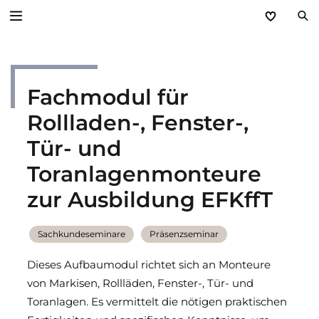
Zurück
Fachmodul für
Service
Rollladen-, Fenster-,
Aktuelles
Tür- und
Händlerforum
Toranlagenmonteure
zur Ausbildung EFKffT
KfW-Förderung
Programme
Sachkundeseminare
Präsenzseminar
Dieses Aufbaumodul richtet sich an Monteure
Prospektanforderung
von Markisen, Rollläden, Fenster-, Tür- und
Toranlagen. Es vermittelt die nötigen praktischen
steinau Akademie