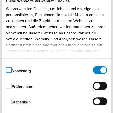
Diese Webseite verwendet Cookies
Sollten Sie Übernachtungen benötigen, teilen Sie
Wir verwenden Cookies, um Inhalte und Anzeigen zu
uns dies bitte bei der Buchung mit. Wir
personalisieren, Funktionen für soziale Medien anbieten
organisieren gern ein Hotel. Die Kosten zahlen Sie
zu können und die Zugriffe auf unsere Website zu
direkt im Hotel.
analysieren. Außerdem geben wir Informationen zu Ihrer
Verwendung unserer Website an unsere Partner für
soziale Medien, Werbung und Analysen weiter. Unsere
Seminarnummer
Partner führen diese Informationen möglicherweise mit
410-26-1148-1
weiteren Daten zusammen, die Sie ihnen bereitgestellt
haben oder die sie im Rahmen Ihrer Nutzung der Dienste
Datum
gesammelt haben.
28.09.2026–02.10.2026
Einwilligungsauswahl
Zeit
Notwendig
07:00–14:30 Uhr
Ort
Präferenzen
Seminarzentrum Hamburg
Storchenweg 13, Gewerbering Ost, 21217 Seevetal-
Statistiken
Meckelfeld, Deutschland