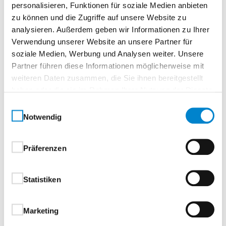
organisieren gern ein Hotel. Die Kosten zahlen Sie
personalisieren, Funktionen für soziale Medien anbieten
zu können und die Zugriffe auf unsere Website zu
direkt im Hotel.
analysieren. Außerdem geben wir Informationen zu Ihrer
Verwendung unserer Website an unsere Partner für
soziale Medien, Werbung und Analysen weiter. Unsere
Seminarnummer
Partner führen diese Informationen möglicherweise mit
410-26-1147-1
weiteren Daten zusammen, die Sie ihnen bereitgestellt
Datum
haben oder die sie im Rahmen Ihrer Nutzung der Dienste
07.09.2026–11.09.2026
gesammelt haben.
Einwilligungsauswahl
Zeit
Notwendig
06:30–14:00 Uhr
Ort
Präferenzen
Seminarzentrum Hamburg
Storchenweg 13, Gewerbering Ost, 21217 Seevetal-
Statistiken
Meckelfeld, Deutschland
Anfahrt Seminarzentrum Hamburg
Marketing