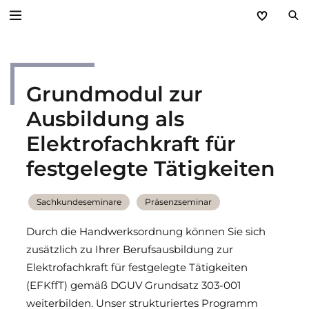
Zurück
Grundmodul zur
Service
Ausbildung als
Aktuelles
Elektrofachkraft für
Händlerforum
festgelegte Tätigkeiten
KfW-Förderung
Sachkundeseminare
Präsenzseminar
Programme
Durch die Handwerksordnung können Sie sich
zusätzlich zu Ihrer Berufsausbildung zur
Prospektanforderung
Elektrofachkraft für festgelegte Tätigkeiten
(EFKffT) gemäß DGUV Grundsatz 303-001
steinau Akademie
weiterbilden. Unser strukturiertes Programm