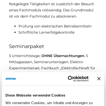
festgelegte Tätigkeiten ist zusätzlich der Besuch
eines Fachmoduls notwendig. Das Grundmodul
ist vor dem Fachmodul zu absolvieren.
Prüfung von elektrischen Betriebsmitteln
Schriftliche Lernerfolgskontrolle
Seminarpaket
5 Unterrichtstage,
OHNE Übernachtungen
, 5
Mittagsessen, Seminarunterlagen, Elektro-
Experimentierset, Fachbuch „Elektrofachkraft für
festgelegte Tätigkeiten - Band 1, Wissensfächer
„Elektrotechnik“. Nach bestandener Prüfung ein
TÜV-Zertifikat.
Diese Webseite verwendet Cookies
Sollten Sie Übernachtungen benötigen, teilen Sie
uns dies bitte bei der Buchung mit. Wir
Wir verwenden Cookies, um Inhalte und Anzeigen zu