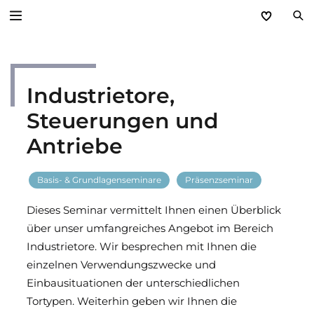
Zurück
Industrietore,
Service
Steuerungen und
Aktuelles
Antriebe
Händlerforum
Basis- & Grundlagenseminare
Präsenzseminar
KfW-Förderung
Dieses Seminar vermittelt Ihnen einen Überblick
über unser umfangreiches Angebot im Bereich
Programme
Industrietore. Wir besprechen mit Ihnen die
einzelnen Verwendungszwecke und
Prospektanforderung
Einbausituationen der unterschiedlichen
Tortypen. Weiterhin geben wir Ihnen die
steinau Akademie