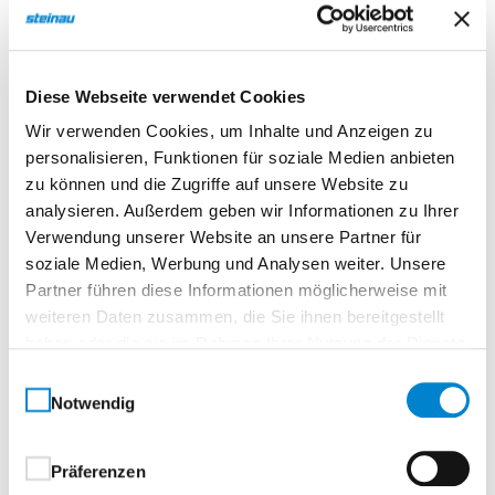
Diese Webseite verwendet Cookies
Wir verwenden Cookies, um Inhalte und Anzeigen zu
personalisieren, Funktionen für soziale Medien anbieten
zu können und die Zugriffe auf unsere Website zu
analysieren. Außerdem geben wir Informationen zu Ihrer
Verwendung unserer Website an unsere Partner für
Klaus Tillmann
soziale Medien, Werbung und Analysen weiter. Unsere
steinau KG
Partner führen diese Informationen möglicherweise mit
weiteren Daten zusammen, die Sie ihnen bereitgestellt
Seminarnummer
haben oder die sie im Rahmen Ihrer Nutzung der Dienste
gesammelt haben.
410-26-1115-1
Einwilligungsauswahl
Freie Plätze
Notwendig
9
Präferenzen
Ort