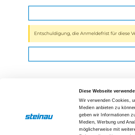
Entschuldigung, die Anmeldefrist für diese V
Weitere Termine zu diesem Thema
Diese Webseite verwende
Wir verwenden Cookies, um
Medien anbieten zu können
Basis- & Grundlagenseminare
Online-Seminar
geben wir Informationen z
Medien, Werbung und Analy
steinau Antriebe - Smart Home
möglicherweise mit weiter