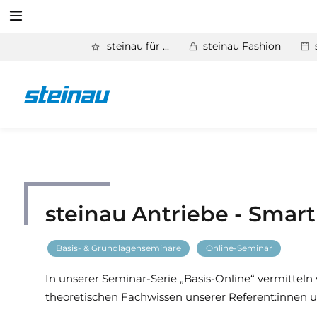
Suchen
steinau für ...
steinau Fashion
Zurück
Service
Suchen
Aktuelles
Händlerforum
KfW-Förderung
steinau Antriebe - Smar
Programme
Basis- & Grundlagenseminare
Online-Seminar
Prospektanforderung
In unserer Seminar-Serie „Basis-Online“ vermittel
theoretischen Fachwissen unserer Referent:innen u
steinau Akademie