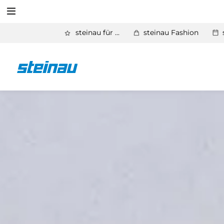
Suchen
steinau für ...
steinau Fashion
Zurück
Haustüren
Suchen
Haustüren aus Aluminium
Haustüren aus Stahl
Haustüren aus Glas
Sicherheits­versprechen